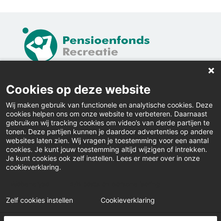
Home
Cookies op deze website
Contact
Wij maken gebruik van functionele en analytische cookies. Deze
cookies helpen ons om onze website te verbeteren. Daarnaast
Actueel
gebruiken wij tracking cookies om video’s van derde partijen te
tonen. Deze partijen kunnen je daardoor advertenties op andere
websites laten zien. Wij vragen je toestemming voor een aantal
Inloggen
cookies. Je kunt jouw toestemming altijd wijzigen of intrekken.
Je kunt cookies ook zelf instellen. Lees er meer over in onze
Downloads
cookieverklaring.
Klacht indienen
Webanalyse
A/B-tests en personalisering
Zelf cookies instellen
Cookieverklaring
© Pensioenfonds Recreatie