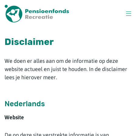
Overslaan
en
naar
inhoud
gaan
Disclaimer
We doen er alles aan om de informatie op deze
website actueel en juist te houden. In de disclaimer
lees je hierover meer.
Nederlands
Website
De op deze site verstrekte informatie is van