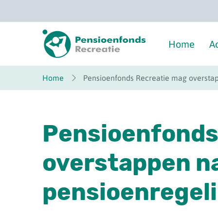
Overslaan
en
naar
inhoud
gaan
Home
A
Home
Pensioenfonds Recreatie mag oversta
Pensioenfonds
overstappen n
pensioenregel